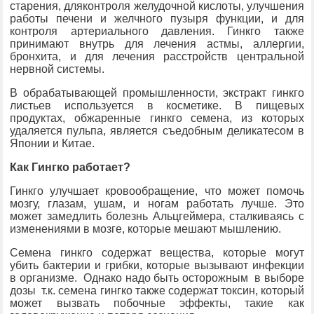
старения, дляконтроля желудочной кислоты, улучшения
работы печени и желчного пузыря функции, и для
контроля артериального давления. Гинкго также
принимают внутрь для лечения астмы, аллергии,
бронхита, и для лечения расстройств центральной
нервной системы.
В обрабатывающей промышленности, экстракт гинкго
листьев используется в косметике. В пищевых
продуктах, обжаренные гинкго семена, из которых
удаляется пульпа, является съедобным деликатесом в
Японии и Китае.
Как Гингко работает?
Гинкго улучшает кровообращение, что может помочь
мозгу, глазам, ушам, и ногам работать лучше. Это
может замедлить болезнь Альцгеймера, сталкиваясь с
изменениями в мозге, которые мешают мышлению.
Семена гинкго содержат вещества, которые могут
убить бактерии и грибки, которые вызывают инфекции
в организме. Однако надо быть осторожным в выборе
дозы т.к. семена гингко также содержат токсин, который
может вызвать побочные эффекты, такие как