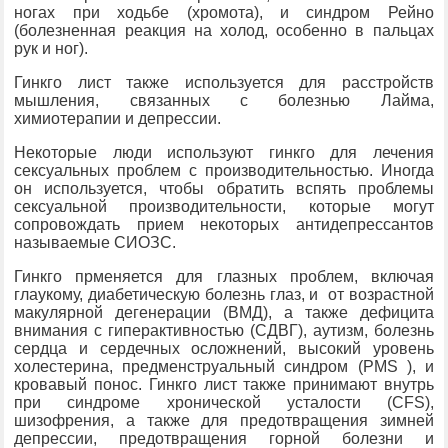
ногах при ходьбе (хромота), и синдром Рейно
(болезненная реакция на холод, особенно в пальцах
рук и ног).
Гинкго лист также используется для расстройств
мышления, связанных с болезнью Лайма,
химиотерапии и депрессии.
Некоторые люди используют гинкго для лечения
сексуальных проблем с производительностью. Иногда
он используется, чтобы обратить вспять проблемы
сексуальной производительности, которые могут
сопровождать прием некоторых антидепрессантов
называемые СИОЗС.
Гинкго прменяется для глазных проблем, включая
глаукому, диабетическую болезнь глаз, и от возрастной
макулярной дегенерации (ВМД), а также дефицита
внимания с гиперактивностью (СДВГ), аутизм, болезнь
сердца и сердечных осложнений, высокий уровень
холестерина, предменструальный синдром (PMS ), и
кровавый понос. Гинкго лист также принимают внутрь
при синдроме хронической усталости (CFS),
шизофрения, а также для предотвращения зимней
депрессии, предотвращения горной болезни и