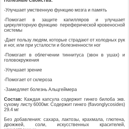
Полезные Свойства:
-Улучшает умственную функцию мозга и память
-Помогает в защите капилляров и улучшает
циркуляторную функцию переферической кровеносной
системы
-Дает пользу людям, которые страдают от холодных рук
и ног, или при усталости и болезненности ног
-Помогает в облегчении тиннитуса (звон в ушах) и
головокружения
-Улучшает зрение
-Помогает от склероза
-Замедляет болезнь Альцгеймера
Состав:
Каждая капсула содержит гинкго билоба экв.
сухому листу 6000мг. Содержит гинкго (flavonglycosides)
29.4 мг
Без добавления: сахара, лактозы, крахмала, глютена,
дрожжей, соли, искусственных красителей,