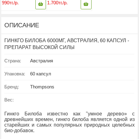
УЛУЧШЕНИЯ
6000МГ, 60 КАПСУЛ,
990тг./р.
1.700тг./р.
РАБОТЫ
АВСТРАЛИЯ
ГОЛОВНОГО МОЗГА,
90 КАПСУЛ,
ОПИСАНИЕ
ВЬЕТНАМ
ГИНКГО БИЛОБА 6000МГ, АВСТРАЛИЯ, 60 КАПСУЛ -
ПРЕПАРАТ ВЫСОКОЙ СИЛЫ
Страна:
Австралия
Упаковка:
60 капсул
Бренд:
Thompsons
Вес:
Гинкго Билоба известно как "умное дерево» с
древнейших времен, гинкго билоба является одной из
старейших и самых популярных природных целебных
био-добавок.