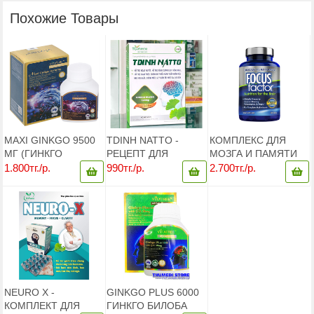
Похожие Товары
MAXI GINKGO 9500
TDINH NATTO -
КОМПЛЕКС ДЛЯ
МГ (ГИНКГО
РЕЦЕПТ ДЛЯ
МОЗГА И ПАМЯТИ
БИЛОБА 9500МГ), 60
УЛУЧШЕНИЯ
FOCUSFACTOR
1.800тг./р.
990тг./р.
2.700тг./р.
КАПСУЛ,
РАБОТЫ
NUTRITION FOR
АВСТРАЛИЯ
ГОЛОВНОГО МОЗГА,
THE BRAIN DIETARY
60 КАПСУЛ,
SUPPLEMENT, 180
ВЬЕТНАМ
ТАБЛЕТОК
NEURO X -
GINKGO PLUS 6000
КОМПЛЕКТ ДЛЯ
ГИНКГО БИЛОБА