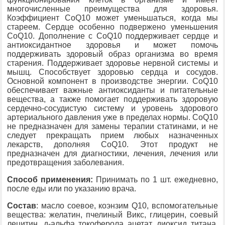
многочисленные преимущества для здоровья.
Коэффициент CoQ10 может уменьшаться, когда мы
стареем. Сердце особенно подвержено уменьшения
CoQ10. Дополнение с CoQ10 поддерживает сердце и
антиоксидантное здоровья и может помочь
поддерживать здоровый образ организма во время
старения. Поддерживает здоровье нервной системы и
мышц. Способствует здоровью сердца и сосудов.
Основной компонент в производстве энергии. CoQ10
обеспечивает важные антиоксиданты и питательные
вещества, а также помогает поддерживать здоровую
сердечно-сосудистую систему и уровень здорового
артериального давления уже в пределах нормы. CoQ10
не предназначен для замены терапии статинами, и не
следует прекращать прием любых назначенных
лекарств, дополняя CoQ10. Этот продукт не
предназначен для диагностики, лечения, лечения или
предотвращения заболевания.
Способ применения:
Принимать по 1 шт. ежедневно,
после еды или по указанию врача.
Состав
: масло соевое, коэнзим Q10, вспомогательные
вещества: желатин, пчелиный Викс, глицерин, соевый
лецитин, д-альфа токоферола ацетат, диоксид титана,