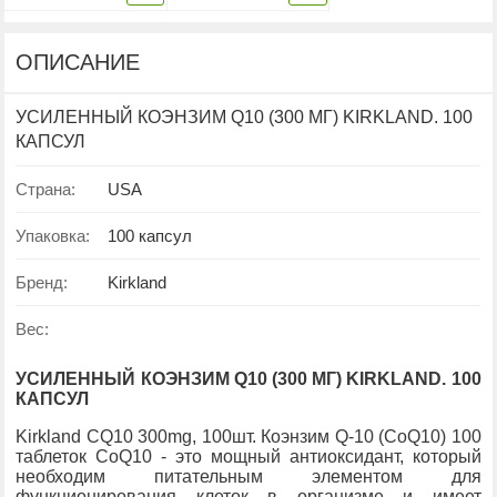
ХОЛЕСТИРИНА,
ОМЕГА3 ДЛЯ
АТЕРОСКЛЕРОЗА И
ПРОФИЛАКТИКИ И
СТАБИЛИЗАЦИИ
КОМПЛЕКСНОГО
ОПИСАНИЕ
КРОВЯНОГО
ЛЕЧЕНИЯ
ДАВЛЕНИЯ - 60
ТРОМБОЗОВ, 60 ШТ
КАПСУЛ
НА 30 ДНЕЙ
УСИЛЕННЫЙ КОЭНЗИМ Q10 (300 МГ) KIRKLAND. 100
КАПСУЛ
Страна:
USA
Упаковка:
100 капсул
Бренд:
Kirkland
Вес:
УСИЛЕННЫЙ КОЭНЗИМ Q10 (300 МГ) KIRKLAND. 100
КАПСУЛ
Kirkland CQ10 300mg, 100шт. Коэнзим Q-10 (CoQ10) 100
таблеток CoQ10 - это мощный антиоксидант, который
необходим питательным элементом для
функционирования клеток в организме и имеет