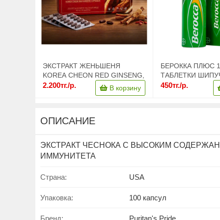
ЭКСТРАКТ ЖЕНЬШЕНЯ
БЕРОККА ПЛЮС 1
KOREA CHEON RED GINSENG,
ТАБЛЕТКИ ШИПУ
120 КАПСУЛ
ВКУСОМ АПЕЛЬС
2.200тг./р.
450тг./р.
В корзину
ОПИСАНИЕ
ЭКСТРАКТ ЧЕСНОКА С ВЫСОКИМ СОДЕРЖАНИЕ
ИММУНИТЕТА
Страна:
USA
Упаковка:
100 капсул
Бренд:
Puritan's Pride