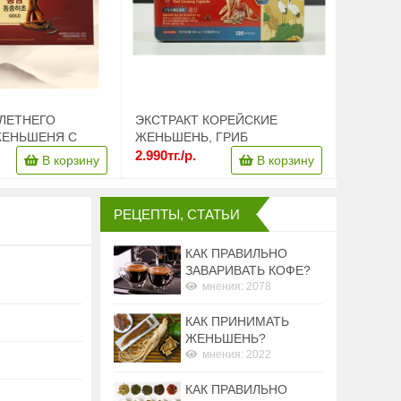
 ЛЕТНЕГО
ЭКСТРАКТ КОРЕЙСКИЕ
ЖЕНЬШЕНЯ С
ЖЕНЬШЕНЬ, ГРИБ
ОМ –
КОРДИЦЕПС, ГРИБ ЛИНЬЧЖИ
2.990тг./р.
В корзину
В корзину
, МОЛОДОСТЬ,
И ПАНТЫ РОГА ОЛЕНЕЙ, 120
 ДОЛГОЛЕТИЕ - 4
КАПСУЛ
0ГР., КОРЕЯ
РЕЦЕПТЫ, СТАТЬИ
КАК ПРАВИЛЬНО
ЗАВАРИВАТЬ КОФЕ?
мнения: 2078
КАК ПРИНИМАТЬ
ЖЕНЬШЕНЬ?
мнения: 2022
КАК ПРАВИЛЬНО