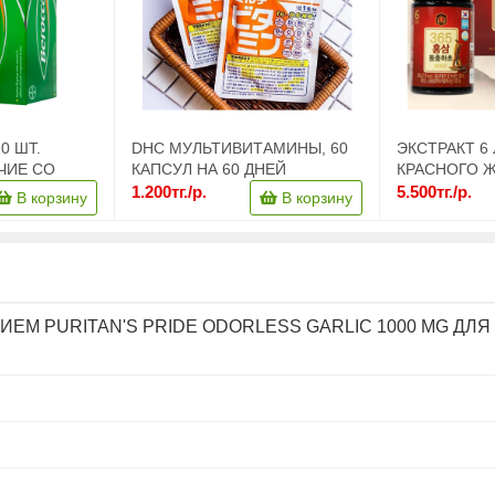
0 ШТ.
DHC МУЛЬТИВИТАМИНЫ, 60
ЭКСТРАКТ 6
ЧИЕ СО
КАПСУЛ НА 60 ДНЕЙ
КРАСНОГО 
ИНА
КОРДИЦЕПС
1.200тг./р.
5.500тг./р.
В корзину
В корзину
ИММУНИТЕТ
ЗДОРОВЬЕ И
ШТУКИ ПО 24
М PURITAN'S PRIDE ODORLESS GARLIC 1000 MG ДЛЯ