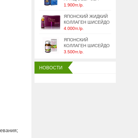
MINAMI (240
1.900тг./р.
ТАБЛЕТОК НА 30
ДНЕЙ)
ЯПОНСКИЙ ЖИДКИЙ
КОЛЛАГЕН ШИСЕЙДО
SHISEIDO ENRICHED
4.000тг./р.
ЯПОНСКИЙ
КОЛЛАГЕН ШИСЕЙДО
SHISEIDO THE
3.500тг./р.
COLLAGEN RELACLE
В ТАБЛЕТКАХ
НОВОСТИ
левания;