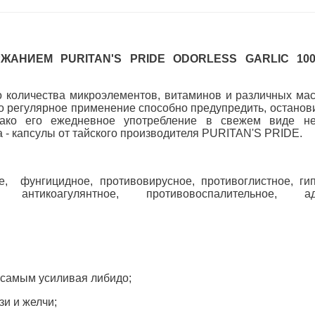
ЖАНИЕМ PURITAN
'S
PRIDE
ODORLESS
GARLIC
100
о количества микроэлементов, витаминов и различных ма
 регулярное применение способно предупредить, останови
нако его ежедневное употребление в свежем виде не
 - капсулы от тайского производителя PURITAN'S PRIDE.
, фунгицидное, противовирусное, противоглистное, гип
 антикоагулянтное, противовоспалительное, ада
 самым усиливая либидо;
зи и желчи;