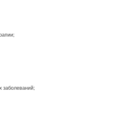
рапии;
х заболеваний;