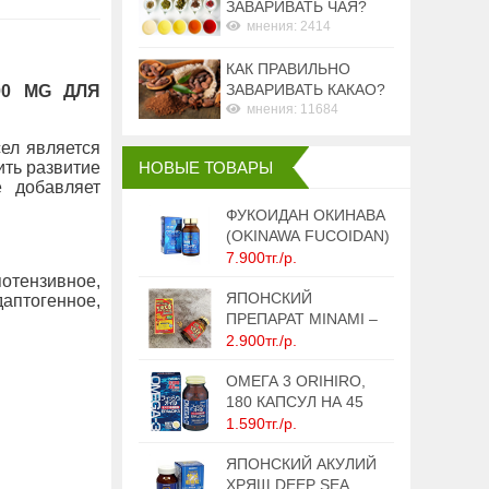
ЗАВАРИВАТЬ ЧАЯ?
мнения: 2414
КАК ПРАВИЛЬНО
ЗАВАРИВАТЬ КАКАО?
0 MG
ДЛЯ
мнения: 11684
сел является
ть развитие
НОВЫЕ ТОВАРЫ
 добавляет
ФУКОИДАН ОКИНАВА
(OKINAWA FUCOIDAN)
180 КАПС.
7.900тг./р.
отензивное,
ЯПОНСКИЙ
птогенное,
ПРЕПАРАТ MINAMI –
БЫСТРОЕ
2.900тг./р.
ПОХУДЕНИЕ - МИНУС
15 КГ
ОМЕГА 3 ORIHIRO,
180 КАПСУЛ НА 45
ДНЕЙ
1.590тг./р.
ЯПОНСКИЙ АКУЛИЙ
ХРЯЩ DEEP SEA