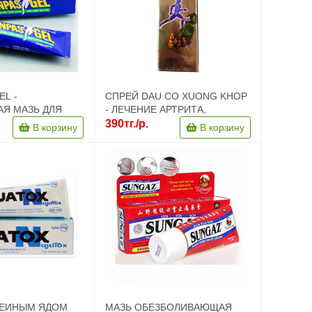
EL -
СПРЕЙ DAU CO XUONG KHOP
Я МАЗЬ ДЛЯ
- ЛЕЧЕНИЕ АРТРИТА,
И МЫШЦ
ОСТЕОХОНДРОЗА, БОЛЕЙ В
390тг./р.
В корзину
В корзину
СУХОЖИЛИЯХ, ТРАВМ,
УШИБОВ, ВЫВИХОВ И ДР. -
100 МЛ. ВЬЕТНАМ.
МЕИНЫМ ЯДОМ
МАЗЬ ОБЕЗБОЛИВАЮЩАЯ