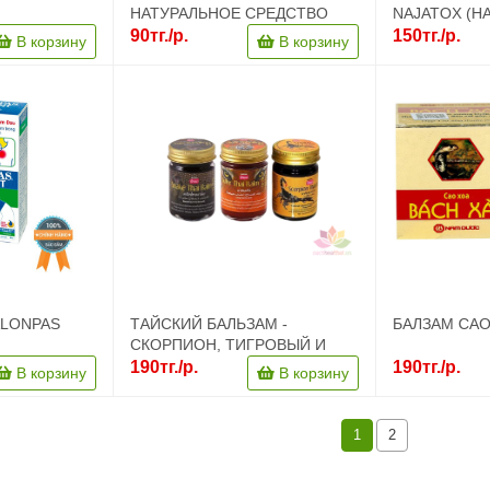
НАТУРАЛЬНОЕ СРЕДСТВО
NAJATOX (Н
ДЛЯ СНЯТИЯ БОЛЕЙ ИЗ
ВЬЕТНАМ
90тг./р.
150тг./р.
В корзину
В корзину
ВЬЕТНАМА
ALONPAS
ТАЙСКИЙ БАЛЬЗАМ -
БАЛЗАМ CAO
СКОРПИОН, ТИГРОВЫЙ И
ЩИЙ
ЗМЕИНЫЙ
190тг./р.
190тг./р.
В корзину
В корзину
Ь В БОЛЕЕ
КЕ, 50 МЛ.
1
2