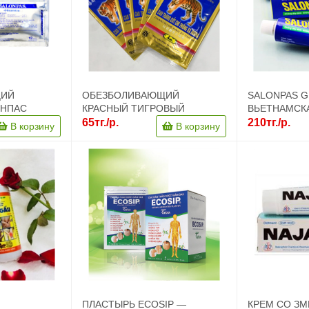
ЩИЙ
ОБЕЗБОЛИВАЮЩИЙ
SALONPAS G
ОНПАС
КРАСНЫЙ ТИГРОВЫЙ
ВЬЕТНАМСКА
ЕТНАМ
ПЛАСТЫРЬ ДЛЯ ЛЕЧЕНИЯ
СУСТАВОВ 
65тг./р.
210тг./р.
В корзину
В корзину
СУСТАВОВ И МЫШЦ
ПЛАСТЫРЬ ECOSIP —
КРЕМ СО З