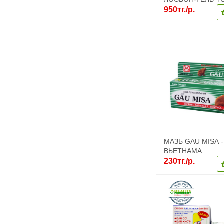
БОЛЕЙ В МЫШЦА
950тг./р.
СУСТАВАХ, 80МЛ
МАЗЬ GAU MISA - 
ВЬЕТНАМА
230тг./р.