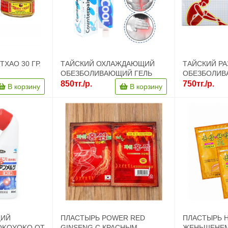
ХАО 30 ГР.
ТАЙСКИЙ ОХЛАЖДАЮЩИЙ
ТАЙСКИЙ Р
ОБЕЗБОЛИВАЮЩИЙ ГЕЛЬ
ОБЕЗБОЛИВАЮ
АДИКУЛИТА,
COUNTERPAIN COOL, 120 ГР
COUNTERPAIN
850тг./р.
750тг./р.
В корзину
В корзину
ОЛИ В
ЩИЙ
ПЛАСТЫРЬ POWER RED
ПЛАСТЫРЬ H
OKOYOKO ОТ
GINSENG С КРАСНЫМ
ЖЕНЬШЕНЕМ 