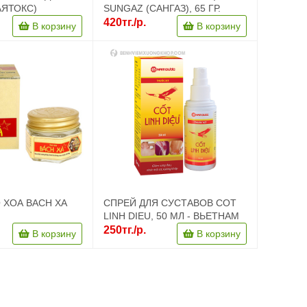
АЯТОКС)
SUNGAZ (САНГАЗ), 65 ГР.
420тг./р.
В корзину
В корзину
 XOA BACH XA
СПРЕЙ ДЛЯ СУСТАВОВ COT
LINH DIEU, 50 МЛ - ВЬЕТНАМ
250тг./р.
В корзину
В корзину