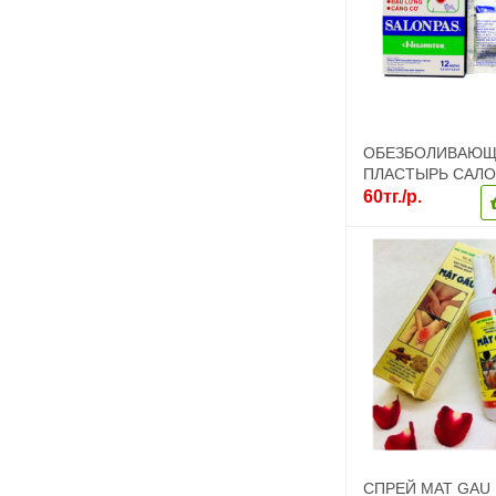
ОБЕЗБОЛИВАЮ
ПЛАСТЫРЬ САЛ
SALONPAS – ВЬ
60тг./р.
СПРЕЙ MAT GAU