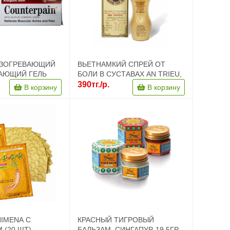
АЗОГРЕВАЮЩИЙ
ВЬЕТНАМКИЙ СПРЕЙ ОТ
ЩИЙ ГЕЛЬ
БОЛИ В СУСТАВАХ AN TRIEU,
, 120 ГР
100МЛ
390тг./р.
В корзину
В корзину
IMENA С
КРАСНЫЙ ТИГРОВЫЙ
(20 ШТ)
БАЛЬЗАМ, СИНГАПУР, 19.5ГР