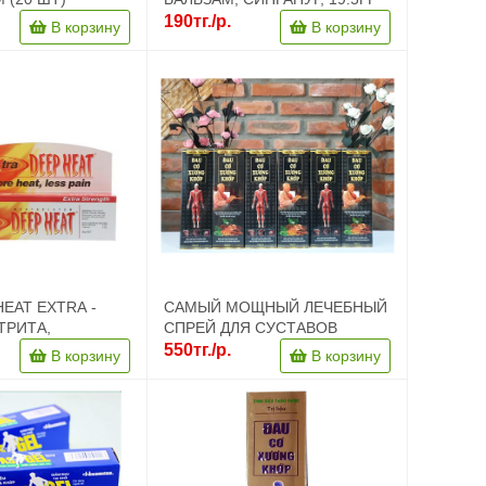
190тг./р.
В корзину
В корзину
EAT EXTRA -
САМЫЙ МОЩНЫЙ ЛЕЧЕБНЫЙ
ТРИТА,
СПРЕЙ ДЛЯ СУСТАВОВ
, БОЛИ В
550тг./р.
В корзину
В корзину
30 ГР. ВЬЕТНАМ.