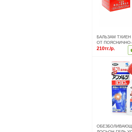
БАЛЬЗАМ ТХИЕН Т
ОТ ПОЯСНИЧНО-
КРЕСТЦОВОГО Р
210тг./р.
РЕВМАТИЗМА, Б
МЫШЦАХ
ОБЕЗБОЛИВАЮ
ЛОСЬОН-ГЕЛЬ Y