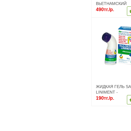
ВЬЕТНАМСКИЙ
490тг./р.
ЖИДКАЯ ГЕЛЬ S
LINIMENT -
ОБЕЗБОЛИВАЮ
190тг./р.
РОЛИКОВЫЙ ГЕЛ
УДОБНОЙ УПАКОВ
ВЬЕТНАМ.