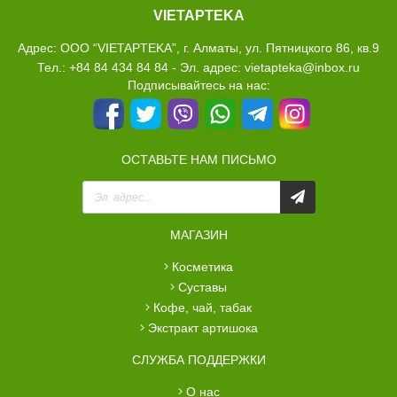
Маски, Патчи
VIETAPTEKA
Очищение
Адрес: ООО “VIETAPTEKA”, г. Алматы, ул. Пятницкого 86, кв.9
Тел.: +84 84 434 84 84 - Эл. адрес: vietapteka@inbox.ru
Лосьон, тоник
Макияж
Подписывайтесь на нас:
Солнцезащитные средства
Помада, Зубная паста
ОСТАВЬТЕ НАМ ПИСЬМО
Масла
Шампунь, Хна
Духи, эфирное масло
Дезодоранты
МАГАЗИН
косметика
Для мужчин
Для женщин
суставы
кофе, чай, табак
Женские гигиенические
экстракт артишока
Для тела
средства
СЛУЖБА ПОДДЕРЖКИ
Бытовая химия
Крем для ног и рук
о нас