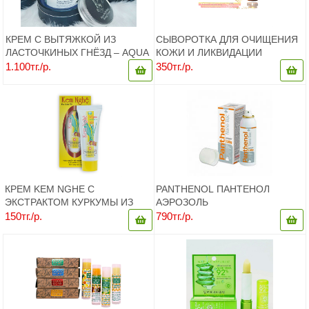
КРЕМ С ВЫТЯЖКОЙ ИЗ
СЫВОРОТКА ДЛЯ ОЧИЩЕНИЯ
ЛАСТОЧКИНЫХ ГНЁЗД – AQUA
КОЖИ И ЛИКВИДАЦИИ
BIRD'S NEST ENERGY CREAM
ПРЫЩЕЙ АКНЕ С ЛИНЧЖИ ИЗ
1.100тг./р.
350тг./р.
– 70 МЛ. КОРЕЯ
ВЬЕТНАМА
КРЕМ KEM NGHE С
PANTHENOL ПАНТЕНОЛ
ЭКСТРАКТОМ КУРКУМЫ ИЗ
АЭРОЗОЛЬ
ВЬЕТНАМА
150тг./р.
790тг./р.