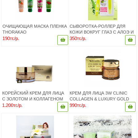
ОЧИЩАЮЩАЯ МАСКА ПЛЕНКА
СЫВОРОТКА-РОЛЛЕР ДЛЯ
THORAKAO
КОЖИ ВОКРУГ ГЛАЗ С АЛОЭ И
КОЛЛАГЕНОМ BABY BRIGHT
190тг./р.
350тг./р.
КОРЕЙСКИЙ КРЕМ ДЛЯ ЛИЦА
КРЕМ ДЛЯ ЛИЦА 3W CLINIC
С ЗОЛОТОМ И КОЛЛАГЕНОМ
COLLAGEN & LUXURY GOLD
ZELYNSKIN GOLD COLLAGEN
CREAM
1.200тг./р.
990тг./р.
LUXURY CREAM, 50 МЛ.