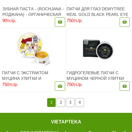
ЗУБНАЯ ПАСТА - (ROCHJANA -
ПАТЧИ ДЛЯ ГЛАЗ DEWYTREE
РОДЖАНА) - ОРГАНИЧЕСКАЯ
REAL GOLD BLACK PEARL EYE
ОТБЕЛИВАЮЩАЯ С РАЗНЫМИ
PATCH, 60 ПАТЧЕЙ, КОРЕЯ
90тг./р.
750тг./р.
ВКУСАМИ - 30 ГР. ТАИЛАНД.
ПАТЧИ С ЭКСТРАКТОМ
ГИДРОГЕЛЕВЫЕ ПАТЧИ С
МУЦИНА УЛИТКИ И
МУЦИНОМ ЧЕРНОЙ УЛИТКИ
КОЛЛОИДНЫМ ЗОЛОТОМ
BLACK SNAIL GLITTER EYE
750тг./р.
750тг./р.
(DEWYTREE PRIME GOLD
PATCH ОТ 3W CLINIC
SNAIL EYE PATCH) – 60 ШТУК.
КОРЕЯ.
1
2
3
4
VIETAPTEKA