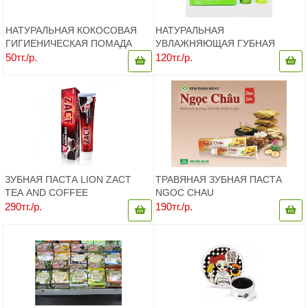
НАТУРАЛЬНАЯ КОКОСОВАЯ
НАТУРАЛЬНАЯ
ГИГИЕНИЧЕСКАЯ ПОМАДА
УВЛАЖНЯЮЩАЯ ГУБНАЯ
COCO SECRET
ПОМАДА С АЛОЭ ВЕРА 92%
50тг./р.
120тг./р.
(ВЬЕТНАМ) 5 ГР
ЗУБНАЯ ПАСТА LION ZACT
ТРАВЯНАЯ ЗУБНАЯ ПАСТА
TEA AND COFFEE
NGOC CHAU
ОТБЕЛИВАЮЩАЯ ДЛЯ
290тг./р.
190тг./р.
ЛЮБИТЕЛЕЙ ЧАЯ И КОФЕ, 190
Г