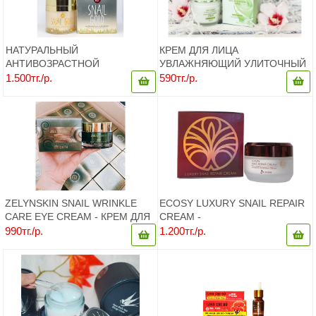
НАТУРАЛЬНЫЙ
КРЕМ ДЛЯ ЛИЦА
АНТИВОЗРАСТНОЙ
УВЛАЖНЯЮЩИЙ УЛИТОЧНЫЙ
ОМОЛАЖИВАЮЩИЙ КРЕМ
МУЦИН SNAIL MOIST
1.500тг./р.
590тг./р.
SANIL GOLD ДЛЯ ЛИЦА С
CONTROL CREAM 3W CLINIC,
УЛИТКОЙ И ЭФФЕКТОМ
50 ГР
ЛИФТИНГА ПРОТИВ МОРЩИН.
ZELYNSKIN SNAIL WRINKLE
ECOSY LUXURY SNAIL REPAIR
CARE EYE CREAM - КРЕМ ДЛЯ
CREAM -
КОЖИ ВОКРУГ ГЛАЗ С
МНОГОФУНКЦИОНАЛЬНЫЙ
990тг./р.
1.200тг./р.
ЭКСТРАКТОМ УЛИТКИ, 50 ГР.
ВОССТАНАВЛИВАЮЩИЙ КРЕМ
С ЭКСТРАКТОМ СЛИЗИ
УЛИТКИ, 50МЛ