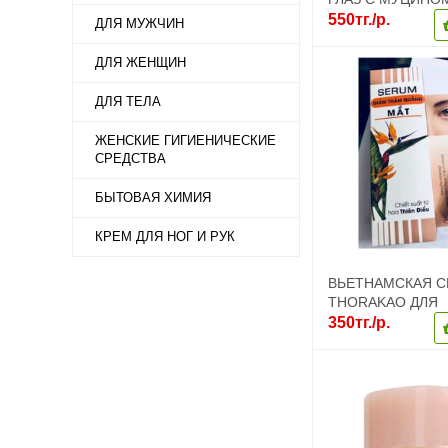
MIZON SNAIL REP
550тг./р.
ДЛЯ МУЖЧИН
CREAM TUBE
ДЛЯ ЖЕНЩИН
ДЛЯ ТЕЛА
ЖЕНСКИЕ ГИГИЕНИЧЕСКИЕ
СРЕДСТВА
БЫТОВАЯ ХИМИЯ
КРЕМ ДЛЯ НОГ И РУК
ВЬЕТНАМСКАЯ 
THORAKAO ДЛЯ
ОМОЛОЖЕНИЯ 
350тг./р.
ВОКРУГ ГЛАЗ