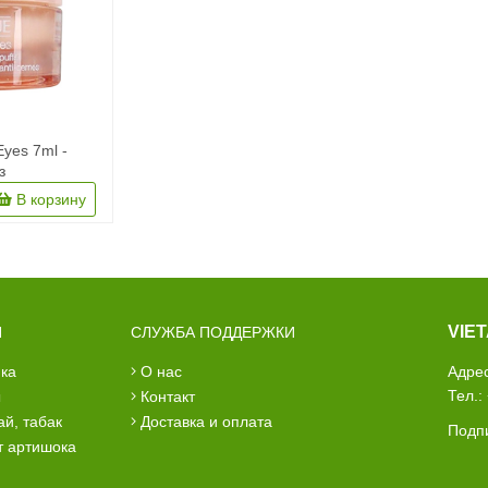
Eyes 7ml -
з
В корзину
VIE
Н
СЛУЖБА ПОДДЕРЖКИ
ика
о нас
Адрес
Тел.:
ы
контакт
ай, табак
доставка и оплата
Подпи
кт артишока