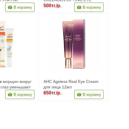
CREAM
500тг./р.
В корзину
В корзину
ив морщин вокруг
AHC Ageless Real Eye Cream
я глаз уменьшает
для лица 12мл
емные круги
650тг./р.
В корзину
В корзину