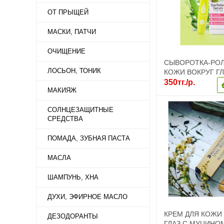
ОТ ПРЫЩЕЙ
МАСКИ, ПАТЧИ
ОЧИЩЕНИЕ
СЫВОРОТКА-РОЛ
ЛОСЬОН, ТОНИК
КОЖИ ВОКРУГ ГЛ
КОЛЛАГЕНОМ BA
350тг./р.
МАКИЯЖ
СОЛНЦЕЗАЩИТНЫЕ
СРЕДСТВА
ПОМАДА, ЗУБНАЯ ПАСТА
МАСЛА
ШАМПУНЬ, ХНА
ДУХИ, ЭФИРНОЕ МАСЛО
КРЕМ ДЛЯ КОЖИ
ДЕЗОДОРАНТЫ
ГЛАЗ С МУЦИНО