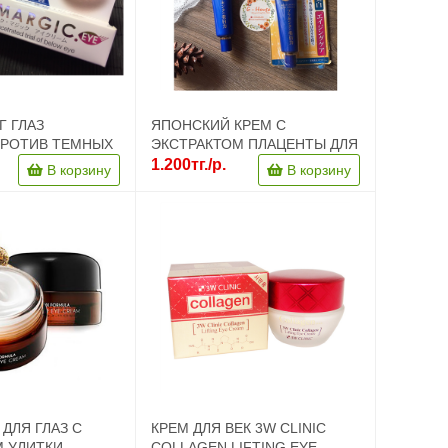
Г ГЛАЗ
ЯПОНСКИЙ КРЕМ С
ПРОТИВ ТЕМНЫХ
ЭКСТРАКТОМ ПЛАЦЕНТЫ ДЛЯ
ГЛАЗАМИ (20ГР.)
КОЖИ ВОКРУГ ГЛАЗ С
1.200тг./р.
В корзину
В корзину
ОТБЕЛИВАЮЩИМ ЭФФЕКТОМ
MEISHOKU PLACENTA
 ДЛЯ ГЛАЗ С
КРЕМ ДЛЯ ВЕК 3W CLINIC
М УЛИТКИ
COLLAGEN LIFTING EYE