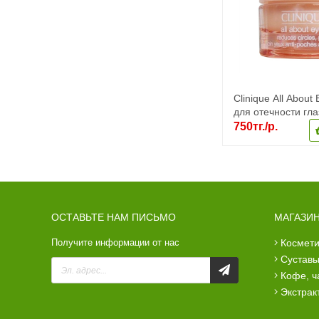
Clinique All About 
для отечности гла
750тг./р.
ОСТАВЬТЕ НАМ ПИСЬМО
МАГАЗИ
Получите информации от нас
космет
сустав
кофе, ч
экстра