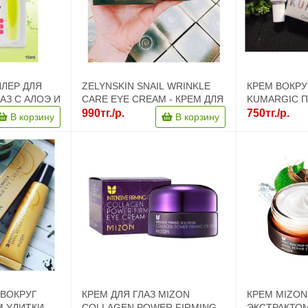
ЛЕР ДЛЯ
ZELYNSKIN SNAIL WRINKLE
КРЕМ ВОКРУ
АЗ С АЛОЭ И
CARE EYE CREAM - КРЕМ ДЛЯ
KUMARGIC 
BY BRIGHT
КОЖИ ВОКРУГ ГЛАЗ С
КРУГОВ ПОД 
990тг./р.
750тг./р.
В корзину
В корзину
ЭКСТРАКТОМ УЛИТКИ, 50 ГР.
 ВОКРУГ
КРЕМ ДЛЯ ГЛАЗ MIZON
КРЕМ MIZON
М УЛИТКИ
COLLAGEN POWER FIRMING
ЭКСТРАКТО